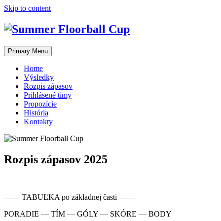
Skip to content
Primary Menu
Home
Výsledky
Rozpis zápasov
Prihlásené tímy
Propozície
História
Kontakty
Rozpis zápasov 2025
–––– TABUĽKA po základnej časti ––––
PORADIE — TÍM — GÓLY — SKÓRE — BODY