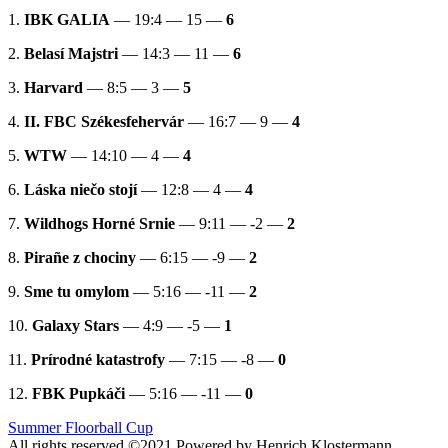
1.
IBK GALIA
— 19:4 — 15 —
6
2.
Belasí Majstri
— 14:3 — 11 —
6
3.
Harvard
— 8:5 — 3 —
5
4.
II. FBC Székesfehervár
— 16:7 — 9 —
4
5.
WTW
— 14:10 — 4 —
4
6.
Láska niečo stojí
— 12:8 — 4 —
4
7.
Wildhogs Horné Srnie
— 9:11 — -2 —
2
8.
Pirañe z chociny
— 6:15 — -9 —
2
9.
Sme tu omylom
— 5:16 — -11 —
2
10.
Galaxy Stars
— 4:9 — -5 —
1
11.
Prírodné katastrofy
— 7:15 — -8 —
0
12.
FBK Pupkáči
— 5:16 — -11 —
0
Summer Floorball Cup
All rights reserved ©2021 Powered by Henrich Klostermann