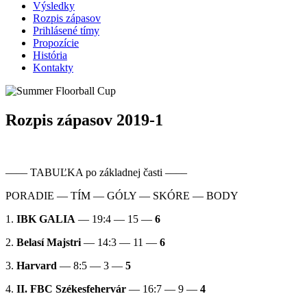
Výsledky
Rozpis zápasov
Prihlásené tímy
Propozície
História
Kontakty
Rozpis zápasov 2019-1
–––– TABUĽKA po základnej časti ––––
PORADIE — TÍM — GÓLY — SKÓRE — BODY
1.
IBK GALIA
— 19:4 — 15 —
6
2.
Belasí Majstri
— 14:3 — 11 —
6
3.
Harvard
— 8:5 — 3 —
5
4.
II. FBC Székesfehervár
— 16:7 — 9 —
4