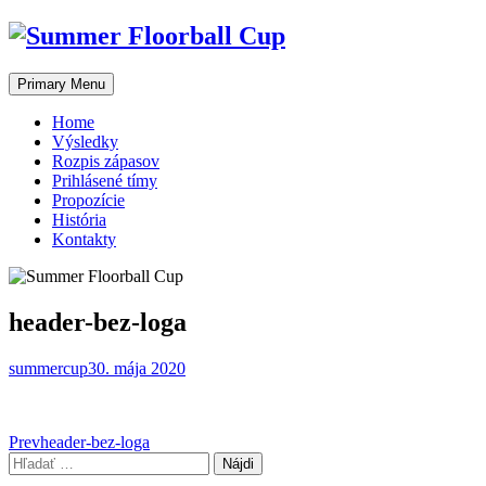
Skip
to
content
Primary Menu
Home
Výsledky
Rozpis zápasov
Prihlásené tímy
Propozície
História
Kontakty
header-bez-loga
summercup
30. mája 2020
Post
Prev
header-bez-loga
Hľadať:
navigation