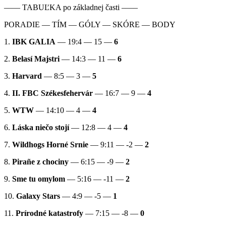
–––– TABUĽKA po základnej časti ––––
PORADIE — TÍM — GÓLY — SKÓRE — BODY
1.
IBK GALIA
— 19:4 — 15 —
6
2.
Belasí Majstri
— 14:3 — 11 —
6
3.
Harvard
— 8:5 — 3 —
5
4.
II. FBC Székesfehervár
— 16:7 — 9 —
4
5.
WTW
— 14:10 — 4 —
4
6.
Láska niečo stojí
— 12:8 — 4 —
4
7.
Wildhogs Horné Srnie
— 9:11 — -2 —
2
8.
Pirañe z chociny
— 6:15 — -9 —
2
9.
Sme tu omylom
— 5:16 — -11 —
2
10.
Galaxy Stars
— 4:9 — -5 —
1
11.
Prírodné katastrofy
— 7:15 — -8 —
0