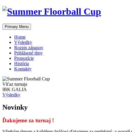
Skip
to
content
Primary Menu
Home
Výsledky
Rozpis zápasov
Prihlásené tímy
Propozície
História
Kontakty
Víťaz turnaja
IBK GALIA
Výsledky
Novinky
Ďakujeme za turnaj !
Všetkým tímom a každému hráčovi ďakujeme za perfektný, v poradí už