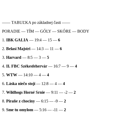
–––– TABUĽKA po základnej časti ––––
PORADIE — TÍM — GÓLY — SKÓRE — BODY
1.
IBK GALIA
— 19:4 — 15 —
6
2.
Belasí Majstri
— 14:3 — 11 —
6
3.
Harvard
— 8:5 — 3 —
5
4.
II. FBC Székesfehervár
— 16:7 — 9 —
4
5.
WTW
— 14:10 — 4 —
4
6.
Láska niečo stojí
— 12:8 — 4 —
4
7.
Wildhogs Horné Srnie
— 9:11 — -2 —
2
8.
Pirañe z chociny
— 6:15 — -9 —
2
9.
Sme tu omylom
— 5:16 — -11 —
2